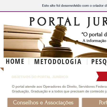
Este site foi desenvolvido com o criador d
PORTAL JU
“O portal d
A informação 
HOME
METODOLOGIA
PESQ
OBJETIVOS DO PORTAL JURÍDICO
O portal atende aos Operadores do Direito, Servidores Federais
Graduação, Graduação e a todos que precisam de conteúdo jurí
Conselhos e Associações
Por